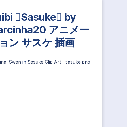
ibi Sasuke by
arcinha20 アニメー
ョン サスケ 插画
unal Swan
in
Sasuke Clip Art
,
sasuke png