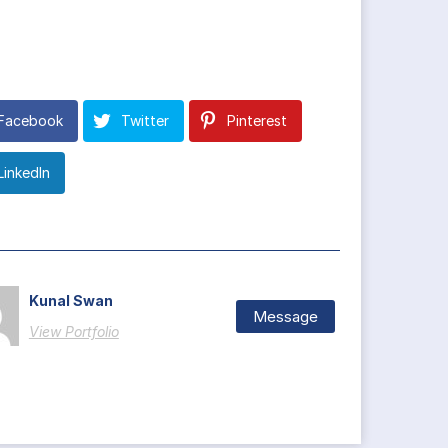
Facebook
Twitter
Pinterest
LinkedIn
Kunal Swan
Message
View Portfolio