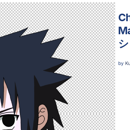
Ch
M
シ
by
K